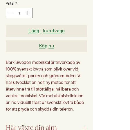
Antal
*
Lägg i kundvagn
Köp nu
Bark Sweden mobilskal är tillverkade av
100% svenskt lövträ som blivit över vid
skogsvård i parker och grönområden. Vi
har utvecklat en helt ny metod för att
återvinna trä till stöttåliga, hållbara och
vackra mobilskal. Vår mobilskalskollektion
är individuellt fräst ur svenskt lövträ både
för att pryda och skydda din telefon.
Här växte din alm