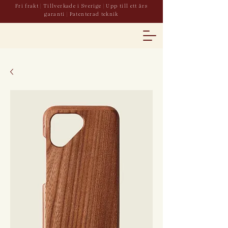
Fri frakt | Tillverkade i Sverige | Upp till ett års
garanti | Patenterad teknik